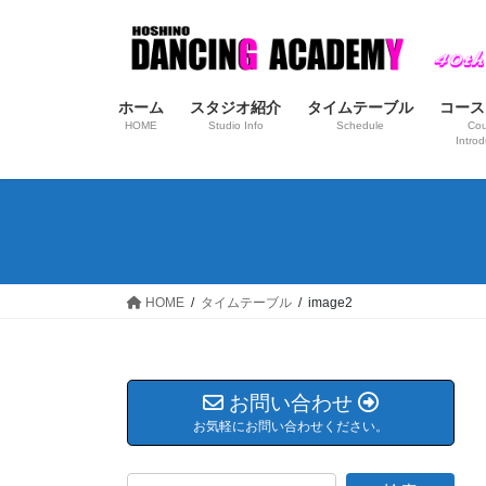
コ
ナ
ン
ビ
テ
ゲ
ン
ー
ホーム
スタジオ紹介
タイムテーブル
コース
ツ
シ
HOME
Studio Info
Schedule
Cou
へ
ョ
Introd
ス
ン
キ
に
ッ
移
プ
動
HOME
タイムテーブル
image2
お問い合わせ
お気軽にお問い合わせください。