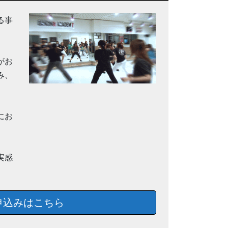
る事
がお
み、
にお
実感
申込みはこちら