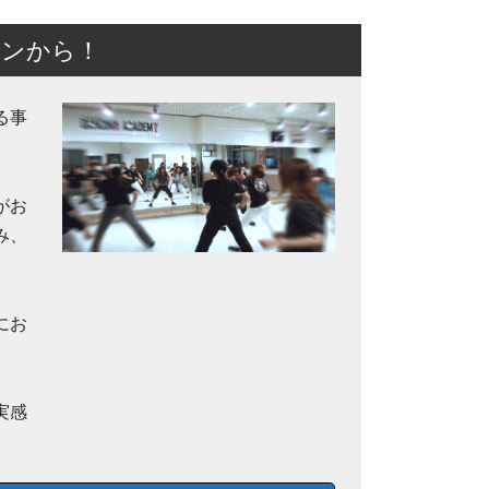
スンから！
る事
がお
み、
にお
実感