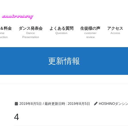
＆料金
ダンス発表会
よくある質問
生徒様の声
アクセス
rse
Dance
Question
customer
Access
uction
Presentation
review
更新情報
2019年8月5日
/ 最終更新日時 :
2019年8月5日
HOSHINOダン
4