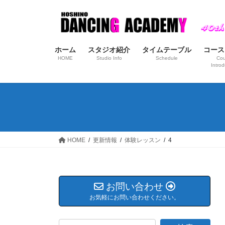
コ
ナ
ン
ビ
テ
ゲ
ン
ー
ホーム
スタジオ紹介
タイムテーブル
コース
ツ
シ
HOME
Studio Info
Schedule
Cou
へ
ョ
Introd
ス
ン
キ
に
ッ
移
プ
動
HOME
更新情報
体験レッスン
4
お問い合わせ
お気軽にお問い合わせください。