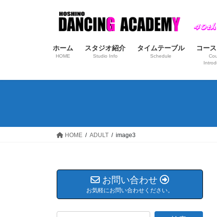
コ
ナ
ン
ビ
テ
ゲ
ン
ー
ホーム
スタジオ紹介
タイムテーブル
コース
ツ
シ
HOME
Studio Info
Schedule
Cou
へ
ョ
Introd
ス
ン
キ
に
ッ
移
プ
動
HOME
ADULT
image3
お問い合わせ
お気軽にお問い合わせください。