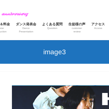
＆料金
ダンス発表会
よくある質問
生徒様の声
アクセス
rse
Dance
Question
customer
Access
uction
Presentation
review
image3