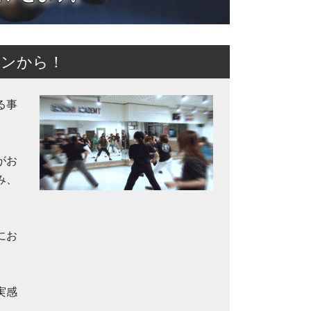
スンから！
る事
がお
み、
にお
実感