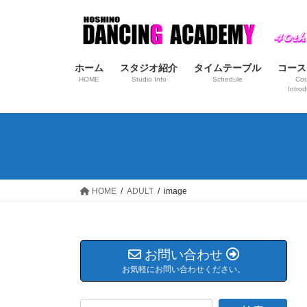
コ
ナ
ン
ビ
テ
ゲ
ン
ー
ホーム
スタジオ紹介
タイムテーブル
コース
ツ
シ
HOME
Studio Info
Schedule
Cou
へ
ョ
Introd
ス
ン
キ
に
ッ
移
プ
動
HOME
ADULT
image
お問い合わせ
お気軽にお問い合わせください。