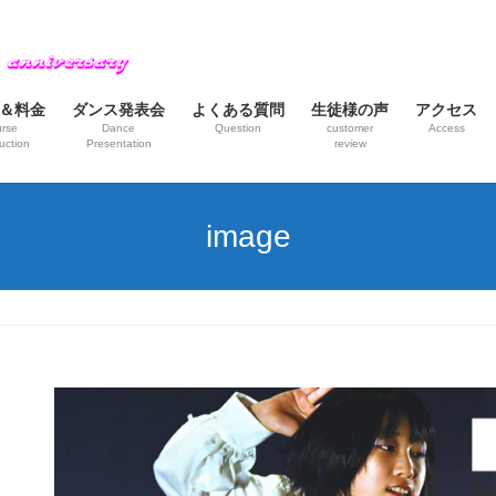
＆料金
ダンス発表会
よくある質問
生徒様の声
アクセス
rse
Dance
Question
customer
Access
uction
Presentation
review
image