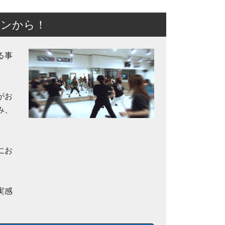
スンから！
る事
がお
み、
にお
実感