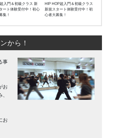
P超入門＆初級クラス 新
HIP HOP超入門＆初級クラス
タート体験受付中！初心
新規スタート体験受付中！初
募集！
心者大募集！
スンから！
る事
がお
み、
にお