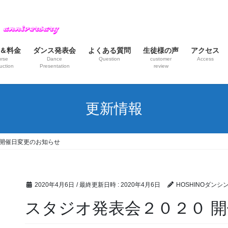
＆料金
ダンス発表会
よくある質問
生徒様の声
アクセス
rse
Dance
Question
customer
Access
uction
Presentation
review
更新情報
 開催日変更のお知らせ
2020年4月6日
/ 最終更新日時 :
2020年4月6日
HOSHINOダン
スタジオ発表会２０２０ 