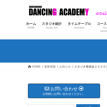
コ
ナ
ン
ビ
テ
ゲ
ン
ー
ホーム
スタジオ紹介
タイムテーブル
コース
ツ
シ
HOME
Studio Info
Schedule
Cou
へ
ョ
Introd
ス
ン
キ
に
ッ
移
プ
動
HOME
更新情報
お知らせ
スタジオ発表会２０２０
お問い合わせ
お気軽にお問い合わせください。