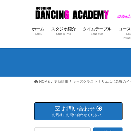
コ
ナ
ン
ビ
テ
ゲ
ン
ー
ホーム
スタジオ紹介
タイムテーブル
コース
ツ
シ
HOME
Studio Info
Schedule
Cou
へ
ョ
Introd
ス
ン
キ
に
ッ
移
プ
動
HOME
更新情報
キッズクラス トナリエふじみ野のイ
お問い合わせ
お気軽にお問い合わせください。