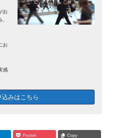
がお
み、
にお
実感
申込みはこちら
Pocket
Copy